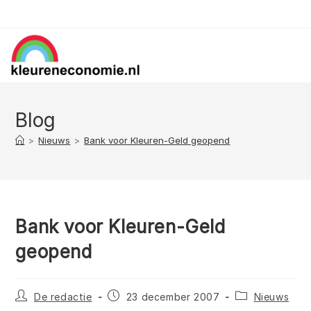
Ga
naar
inhoud
Blog
>
Nieuws
>
Bank voor Kleuren-Geld geopend
Bank voor Kleuren-Geld
geopend
Bericht
Bericht
Berichtcategori
De redactie
23 december 2007
Nieuws
auteur:
gepubliceerd