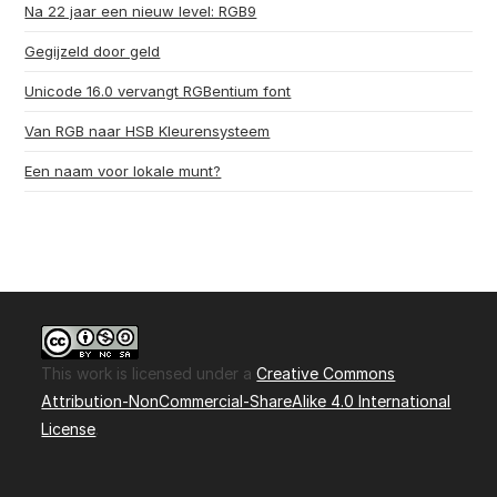
Na 22 jaar een nieuw level: RGB9
Gegijzeld door geld
Unicode 16.0 vervangt RGBentium font
Van RGB naar HSB Kleurensysteem
Een naam voor lokale munt?
This work is licensed under a
Creative Commons
Attribution-NonCommercial-ShareAlike 4.0 International
License
.