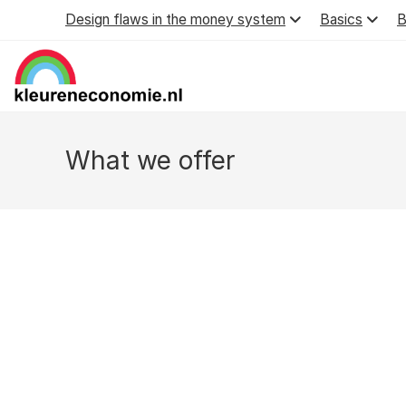
Skip
Design flaws in the money system
Basics
B
to
content
What we offer