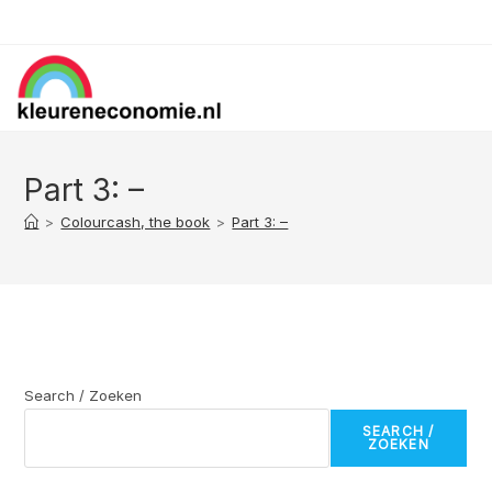
Skip
to
content
Part 3: –
>
Colourcash, the book
>
Part 3: –
Search / Zoeken
SEARCH /
ZOEKEN